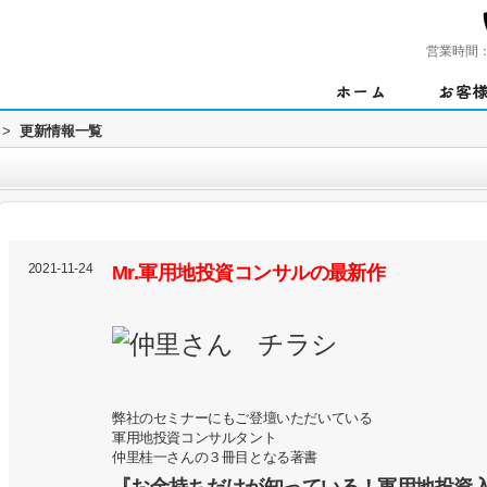
営業時間
>
更新情報一覧
2021-11-24
Mr.軍用地投資コンサルの最新作
弊社のセミナーにもご登壇いただいている
軍用地投資コンサルタント
仲里桂一さんの３冊目となる著書