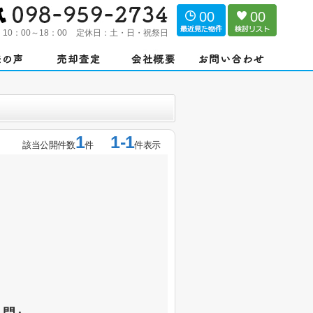
00
00
：
10：00～18：00
定休日：
土・日・祝祭日
1
1-1
該当公開件数
件
件表示