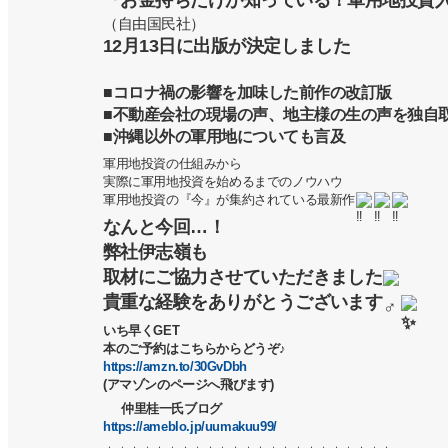
『お金持ちだけが知っている！軍用地投資
（自由国民社）
12月13日に出版が決定しました
■コロナ禍の影響を加味した前作の改訂版
■不動産会社の現場の声、地主様の生の声を独自
■沖縄以外の軍用地についても言及
軍用地投資の仕組みから
実際に軍用地投資を始めるまでのノウハウ
軍用地投資の『今』が集約されている最新作
なんと今回…！
弊社伊志嶺も
取材にご協力させていただきました
貴重な経験をありがとうございます
いち早くGET
本のご予約はこちらからどうぞ♪
https://amzn.to/30GvDbh
(アマゾンのページへ飛びます)
仲里桂一氏ブログ
https://ameblo.jp/uumakuu99/