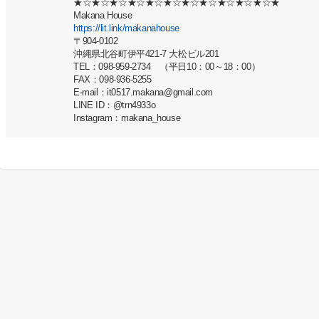
★☆★☆★☆★☆★☆★☆★☆★☆★☆★☆★☆★
Makana House
https://lit.link/makanahouse
〒904-0102
沖縄県北谷町伊平421-7 大松ビル201
TEL：098-959-2734　（平日10：00～18：00）
FAX：098-936-5255
E-mail：it0517.makana@gmail.com
LINE ID：@trn4933o
Instagram：makana_house