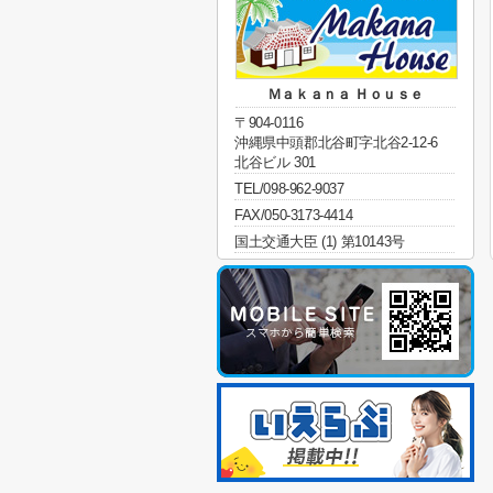
Ｍａｋａｎａ Ｈｏｕｓｅ
〒904-0116
沖縄県中頭郡北谷町字北谷2-12-6
北谷ビル 301
TEL/098-962-9037
FAX/050-3173-4414
国土交通大臣 (1) 第10143号