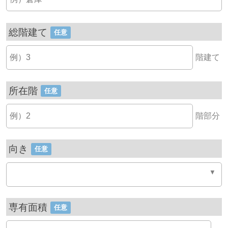
総階建て
任意
階建て
所在階
任意
階部分
向き
任意
専有面積
任意