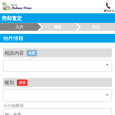
電話する
売却査定
入力
確認
送信
物件情報
相談内容
任意
種別
必須
その他種別