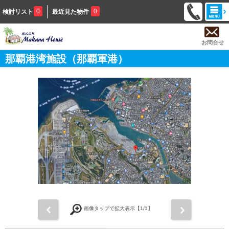
0
0
検討リスト
最近見た物件
お問合せ
那覇港湾施設（那覇軍港）
前
次
画像タップで拡大表示【
1
/1】