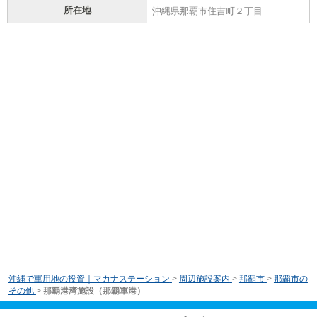
所在地
沖縄県那覇市住吉町２丁目
沖縄で軍用地の投資｜マカナステーション
>
周辺施設案内
>
那覇市
>
那覇市の
その他
>
那覇港湾施設（那覇軍港）