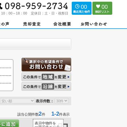
00
00
：
10：00～18：00
定休日：
土・日・祝祭日
表示件数：
2
1-2
該当公開件数
件
件表示
表示中物件を
一括でチェック