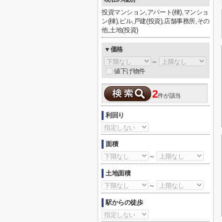
投資マンション,アパート(棟),マンショ
ン(棟),ビル,戸建(投資),店舗事務所,その
他,土地(投資)
▼価格
～
値下げ物件
2
件が該当
利回り
面積
～
土地面積
～
駅からの徒歩