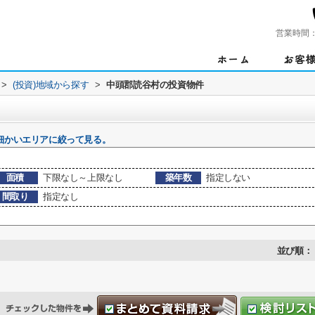
営業時間
>
(投資)地域から探す
>
中頭郡読谷村の投資物件
細かいエリアに絞って見る。
面積
下限なし～上限なし
築年数
指定しない
間取り
指定なし
並び順：