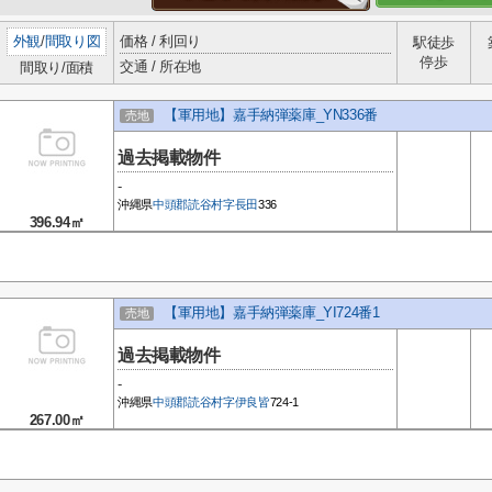
外観
/
間取り図
価格 / 利回り
駅徒歩
停歩
交通 / 所在地
間取り/面積
【軍用地】嘉手納弾薬庫_YN336番
売地
過去掲載物件
-
沖縄県
中頭郡読谷村
字長田
336
396.94㎡
【軍用地】嘉手納弾薬庫_YI724番1
売地
過去掲載物件
-
沖縄県
中頭郡読谷村
字伊良皆
724-1
267.00㎡