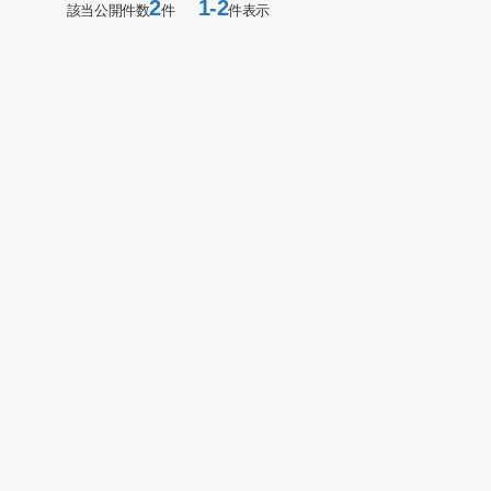
2
1-2
該当公開件数
件
件表示