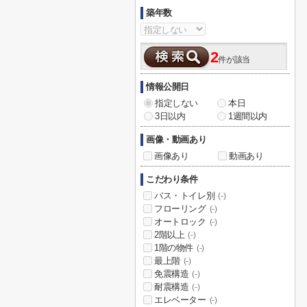
築年数
2
件が該当
情報公開日
指定しない
本日
3日以内
1週間以内
画像・動画あり
画像あり
動画あり
こだわり条件
バス・トイレ別
(-)
フローリング
(-)
オートロック
(-)
2階以上
(-)
1階の物件
(-)
最上階
(-)
免震構造
(-)
耐震構造
(-)
エレベーター
(-)