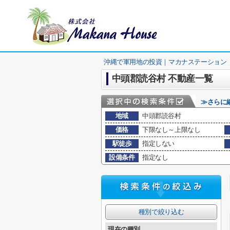
沖縄で軍用地の投資｜マカナステーション
中頭郡読谷村 不動産一覧
≫さらに
地域
中頭郡読谷村
価格
下限なし～上限なし
駅徒歩
指定しない
設備条件
指定なし
種別で絞り込む
現在の種別