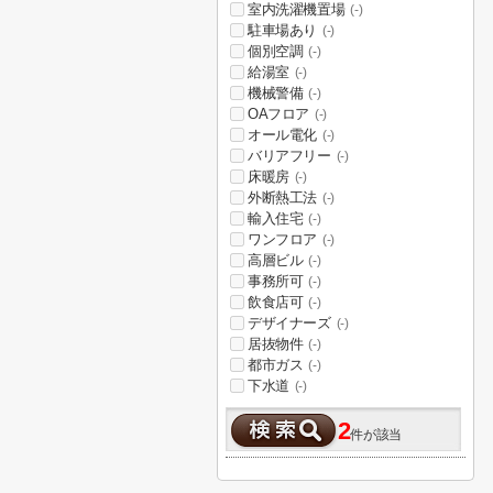
室内洗濯機置場
(-)
駐車場あり
(-)
個別空調
(-)
給湯室
(-)
機械警備
(-)
OAフロア
(-)
オール電化
(-)
バリアフリー
(-)
床暖房
(-)
外断熱工法
(-)
輸入住宅
(-)
ワンフロア
(-)
高層ビル
(-)
事務所可
(-)
飲食店可
(-)
デザイナーズ
(-)
居抜物件
(-)
都市ガス
(-)
下水道
(-)
2
件が該当